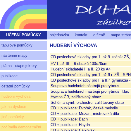
UČEBNÍ POMŮCKY
objednávka
kontakt
o firmě
mapa strán
HUDEBNÍ VÝCHOVA
tabulové pomůcky
nástěnné mapy
CD poslechové skladby pro 1. až 9. ročník ZŠ
HV I. až III. - 6 obrazů 100x70cm
plátna - diaprojektory
Hudební skladatelé I. a II. 20 ks A4
CD poslechové skladby pro 1. až 9.r. ZŠ - SPN
publikace
CD poslechové skladby pro I. a II.r. gymnázia 
Souprava hudebních nástrojů pro rytmus I.
ostatní pomůcky
Souprava hudebních nástrojů pro rytmus II.lux
hudební výchova
Hymna ČR, zalištovaný obraz
Schéma symf. orchestru, zalištovaný obraz
jak na dyslexii
CD + publikace: Dvořák, české melodie
CD + publikace: Mozart, mistrovská díla
jiné pomůcky
CD + publikace: Bach
CD + publikace: Haydn
počítadla demonstrační
CD + publikace: Čajkovski