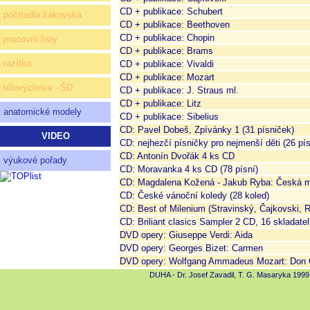
CD + publikace: Schubert
počítadla žákovská
CD + publikace: Beethoven
CD + publikace: Chopin
pracovní listy
CD + publikace: Brams
razítka
CD + publikace: Vivaldi
CD + publikace: Mozart
tělovýchova - ŠD
CD + publikace: J. Straus ml.
CD + publikace: Litz
anatomické modely
CD + publikace: Sibelius
CD: Pavel Dobeš, Zpívánky 1 (31 písniček)
VIDEO
CD: nejhezčí písničky pro nejmenší děti (26 pís
CD: Antonín Dvořák 4 ks CD
výukové pořady
CD: Moravanka 4 ks CD (78 písní)
CD: Magdalena Kožená - Jakub Ryba: Česká 
CD: České vánoční koledy (28 koled)
CD: Best of Milenium (Stravinský, Čajkovski, 
CD: Briliant clasics Sampler 2 CD, 16 skladatel
DVD opery: Giuseppe Verdi: Aida
DVD opery: Georges Bizet: Carmen
DVD opery: Wolfgang Ammadeus Mozart: Don 
DUHA - Dr. Josef Zavadil, T. G. Masaryka 1999