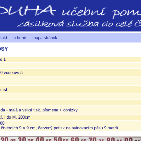
takt
o firmě
mapa stránek
OSY
o 1
00 vodorovná
míst
a - malá a velká tisk. písmena + obrázky
tí, i do M, 200cm
100.
 čtvercích 9 × 9 cm, červený potisk na svinovacím pásu 9 metrů