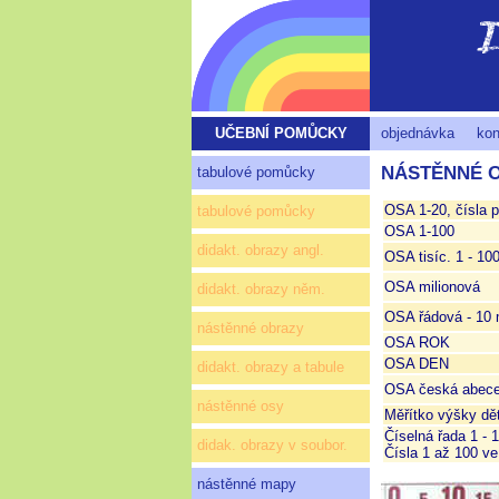
UČEBNÍ POMŮCKY
objednávka
kon
NÁSTĚNNÉ 
tabulové pomůcky
OSA 1-20, čísla p
tabulové pomůcky
OSA 1-100
didakt. obrazy angl.
OSA tisíc. 1 - 10
OSA milionová
didakt. obrazy něm.
OSA řádová - 10 
nástěnné obrazy
OSA ROK
OSA DEN
didakt. obrazy a tabule
OSA česká abeced
nástěnné osy
Měřítko výšky dě
Číselná řada 1 - 
didak. obrazy v soubor.
Čísla 1 až 100 ve
nástěnné mapy