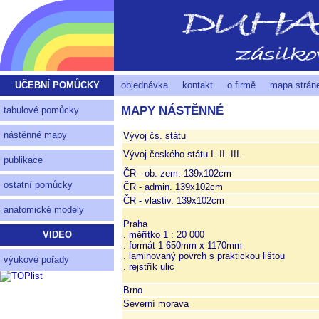
UČEBNÍ POMŮCKY
objednávka
kontakt
o firmě
mapa strán
MAPY NÁSTĚNNÉ
tabulové pomůcky
nástěnné mapy
Vývoj čs. státu
Vývoj českého státu I.-II.-III.
publikace
ČR - ob. zem. 139x102cm
ostatní pomůcky
ČR - admin. 139x102cm
ČR - vlastiv. 139x102cm
anatomické modely
Praha
. měřítko 1 : 20 000
VIDEO
. formát 1 650mm x 1170mm
. laminovaný povrch s praktickou lištou
výukové pořady
. rejstřík ulic
Brno
Severní morava